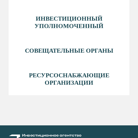
ОФИЦИАЛЬНОЕ НАЗВАНИЕ
Фонд «Инвестиционное агентство Сургутского
района»
КОНТАКТЫ
+7 (346) 220-25-22
INFO@INVESTSR.RU
АДРЕС
628433, Россия, Тюменская область, Ханты-
Мансийский автономный округ — Югра, пгт
Белый Яр, ул. Единства, 5/2
РЕЖИМ РАБОТЫ
пн-пт: 8:30−17:15
перерыв на обед: 12:30−13:00
ПОЛЕЗНЫЕ РЕСУРСЫ
АДМИНИСТРАЦИЯ&NBSP; СУРГУТСКОГО
РАЙОНА
ФОНД РАЗВИТИЯ ЮГРЫ