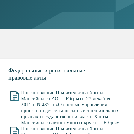
Федеральные и региональные
правовые акты
Постановление Правительства Ханты-
Мансийского АО — Югры от 25 декабря
2015 г. N 485-п «О системе управления
проектной деятельностью в исполнительных
органах государственной власти Ханты-
Мансийского автономного округа — Югры»
Постановление Правительства Ханты-
Мансийского АО — Югры от 25 декабря
2015 г. N 485-п «О системе управления
проектной деятельностью в исполнительных
органах государственной власти Ханты-
Мансийского автономного округа — Югры»
- Машиночитаемая версия
Национальный стандарт РФ ГОСТ Р 54
870−2011 «Проектный менеджмент.
Требования к управлению портфелем
проектов» (утв. приказом Федерального
агентства по техническому регулированию
и метрологии от 22 декабря 2011 г. N 1583-
ст)
Распоряжение Министерства
экономического развития РФ от 14 апреля
2014 г. N 26Р-АУ «Об утверждении
Методических рекомендаций по внедрению
проектного управления в органах