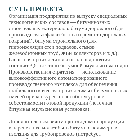
Дополнительным видом производимой продукции
в перспективе может быть битумно-полимерная
изоляция для трубопроводов (потребует
масштабирования производства, увеличения
площадей и использование дополнительных
материалов).
ОБЕСПЕЧЕННОСТЬ СПРОСОМ
Согласно данным Правительства Р Ф, на 1 августа
2025 года ввод жилья в России составил 59,1 млн
кв. м с начала года. Всего к концу текущего года
в стране планируют сдать как минимум 100 млн
кв. м жилья. (правительство планирует к 2030 г.
достичь ежегодных показателей ввода жилья
на уровне не менее 120 млн. кв. м.). Рынок
строительства стабильно поддерживается
на федеральном уровне в условиях любых
кризисных явлений (как один из драйверов
экономики).
К концу 2025 года планируется, что доля
федеральных дорог в нормативном состоянии
достигнет не менее 72,9%. Дороги опорной сети
к 2030 году планируется довести до 85%,
региональные и межмуниципальные дороги
к 2030 году планируется довести до 60%.