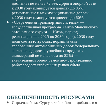
ПОТЕНЦИАЛЬНЫЕ ПАРТНЕРЫ
Крупные застройщики и строительно-ремонтные
компании региона и восточных территорий ЯНАО
Производители специализированного
оборудования, например «Ассоциация
предприятий БМП» (г. Вологда) или
представители Nouryon— для обеспечения
поставки, шефмонтажа и пуско-наладки с
обучением персонала.
ГОСУДАРСТВЕННАЯ ПОДДЕРЖКА
Предоставление земельного участка с
подведенными коммуникациями / подведение
коммуникаций на основе ГЧП/МЧП
Субсидирование расходов на приобретение
оборудования, строительство
Поддержка в части предоставления целевых
займов/предоставления гарантий
Предоставление налоговых преференций
Помощь в кадровом вопросе/обучении
Организационная поддержка в части выхода на
рынок ХМАО-Югры и соседних регионов
Организация переговоров с потенциальными
партнерами