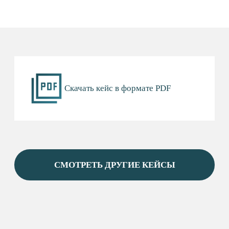
НАВИГАЦИЯ
О ФОНДЕ
О РАЙОНЕ
ПРЕДПРИНИМАТЕЛЮ&AMP;NBSP;
И&AMP;NBSP;ИНВЕСТОРУ
МЕРЫ ПОДДЕРЖКИ
НОВОСТИ
КОНТАКТЫ
ОФИЦИАЛЬНОЕ НАЗВАНИЕ
Фонд «Инвестиционное агентство Сургутского
района»
КОНТАКТЫ
+7 (346) 220-25-22
INFO@INVESTSR.RU
АДРЕС
628433, Россия, Тюменская область, Ханты-
Мансийский автономный округ — Югра, пгт