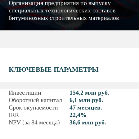
КЛЮЧЕВЫЕ ПАРАМЕТРЫ
Инвестиции
154,2 млн руб.
Оборотный капитал
6,1 млн руб.
Срок окупаемости
47 месяцев.
IRR
22,4%
NPV (за 84 месяца)
36,6 млн руб.
СУТЬ ПРОЕКТА
Организация предприятия по выпуску специальных
технологических составов — битуминозных
строительных материалов: битума дорожного (для
производства асфальтобетона и ремонта дорожных
покрытий), битума строительного (для
гидроизоляции стен подвалов, стыков
железобетонных труб, ЖБИ коллекторов и т. д.).
Расчетная производительность предприятия
составит 3,6 тыс. тонн битумной эмульсии ежегодно.
Производственная стратегия — использование
высокоэффективного автоматизированного
производственного комплекса для обеспечения
стабильного качества производимых битуминозных
смесей при конкурентоспособном уровне
себестоимости готовой продукции (поточная
битумная эмульсионная установка).