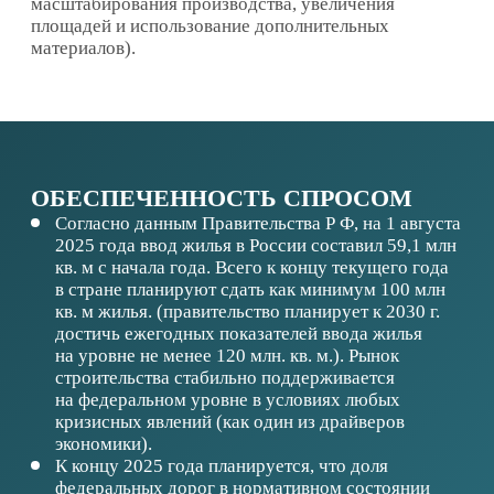
«Современная транспортная система» —
государственная программа Ханты-Мансийского
автономного округа — Югры, период
реализации — с 2025 по 2030 год. (к 2030 году
доли соответствующих нормативным
требованиям автомобильных дорог федерального
значения и дорог крупнейших городских
агломераций не менее чем до 85%) —
значительный объем ремонтно- строительных
работ создает стабильный рынок сбыта.
ОБЕСПЕЧЕННОСТЬ РЕСУРСАМИ
Сырьевая база: Сургутский район — добывается
80 млн. тонн нефти (¼ всей добычи нефти в РФ)
Производственные помещения и сооружения
общей площадью не менее 2,05 тыс. кв. м.
(особые требования к вентиляции и пожарной
безопасности)
Кадровое обеспечение: 35 чел. — местные
специалисты.
Технология: привлечение ИТР с действующих
производств, сопровождение от поставщиков
производственного комплекса.