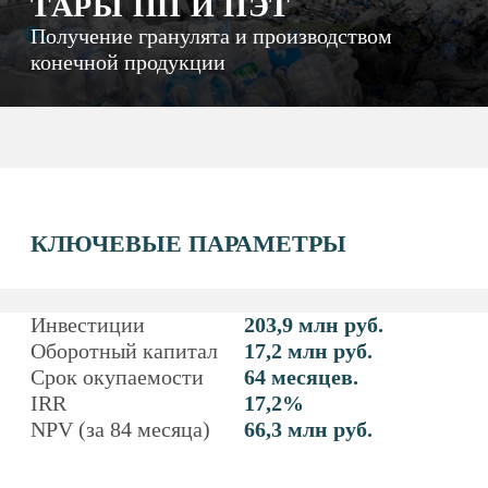
КЛЮЧЕВЫЕ ПАРАМЕТРЫ
Инвестиции
203,9 млн руб.
Оборотный капитал
17,2 млн руб.
Срок окупаемости
64 месяцев.
IRR
17,2%
NPV (за 84 месяца)
66,3 млн руб.
СУТЬ ПРОЕКТА
Организация специализированного предприятия
по приему и переработке тары ПП и ПЭТ (пакеты,
биг-бэги, мешкотара, контейнеры, ящики, бочки,
бутыли, оболочка от нефтепогружного кабеля и пр.)
с дальнейшим получением гранулята
и производством конечной продукции
(полипропиленовые пакеты, укрывной материал,
пленка для технического потребления
в строительстве и т. п.). Технологическая стратегия:
построение предприятия полного цикла от сбора
сырья до выпуска готовых изделий технического
и бытового назначения; возможна частичная
реализация промежуточного сырья — химического
волокна (ПЭТ-флекс или ПЭТФ). Объем
производства гранулята — до 1 тыс. тонн,
полипропиленовых пакетов (в эквиваленте