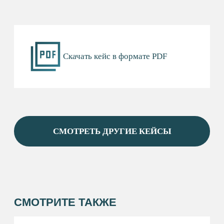
О РАЙОНЕ
ПРЕДПРИНИМАТЕЛЮ&AMP;NBSP;
И&AMP;NBSP;ИНВЕСТОРУ
МЕРЫ ПОДДЕРЖКИ
НОВОСТИ
КОНТАКТЫ
ОФИЦИАЛЬНОЕ НАЗВАНИЕ
Фонд «Инвестиционное агентство Сургутского
района»
КОНТАКТЫ
+7 (346) 220-25-22
INFO@INVESTSR.RU
АДРЕС
628433, Россия, Тюменская область, Ханты-
Мансийский автономный округ — Югра, пгт
Белый Яр, ул. Единства, 5/2
РЕЖИМ РАБОТЫ