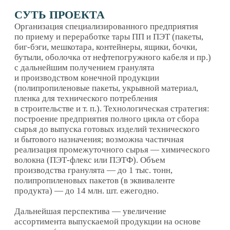
продукта) — до 14 млн. шт. ежегодно.
Дальнейшая перспектива — увеличение
ассортимента выпускаемой продукции на основе
гранулята (пленка, черепица, тротуарная плитка
и пр.).
ОБЕСПЕЧЕННОСТЬ СПРОСОМ
Российское потребление первичного ПЭТФ
по оценке Plastinfo.ru, потребление пленок
из полиэтилентерефталата (ПЭТФ) в 2025 году
может вырасти на 17% и превысить 70 тыс. т. При
этом на долю ПЭТ-пленок российского
производства сейчас уже приходится 90% против
50% в 2019 году. (при этом, рост производства
и потребления ПЭТ-хлопьев идет за счет ввода
новых сортировочных мощностей, которые
за тот же период выросли на 18%, составив 186
тыс. т.).
Рынок упаковки считается одним из наиболее
быстро растущих в России (по данным Росстата
ежегодный прирост превышает 10% и более); при
этом, объем упаковки промышленного
назначения составляет 30%, для потребительских
товаров — 70% (из всех видов доля полимерной
упаковочной продукции превышает 50%).