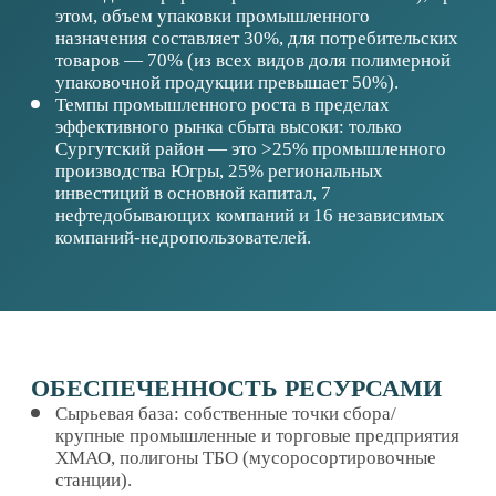
комплексов под ключ, например,
ООО «АтласМаш».
Предприятия, образующие значительный объем
отходов ПП и ПЭ, полигоны ТБО.
Региональные компании, занимающиеся
производством изделий из полиэтилена
и полипропилена.
ГОСУДАРСТВЕННАЯ ПОДДЕРЖКА
Предоставление земельного участка
с подведенными коммуникациями/ подведение
коммуникаций на основе ГЧП/МЧП.
Субсидирование расходов на приобретение
оборудования, строительство.
Поддержка в части предоставления целевых
займов/предоставления гарантий.
Предоставление налоговых преференций.
Поддержка в части решения вопросов
о сортировке отходов на полигонах ТБО.
Помощь в подготовке кадров/организация
обучения.
Организация переговоров с потенциальными
партнерами.