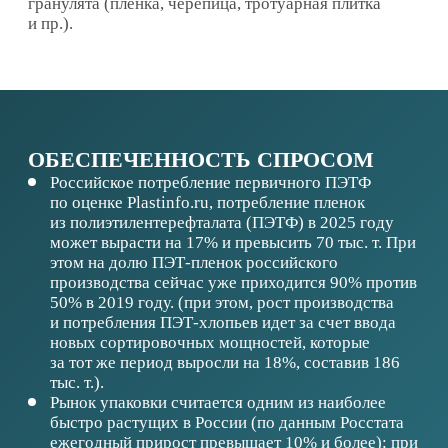
Темпы промышленного роста в пределах
эффективного рынка сбыта высоки: только
Сургутский район — это >25% промышленного
производства Югры, 25% региональных
инвестиций в основной капитал, 7
нефтедобывающих компаний и 16 независимых
компаний-недропользователей.
ОБЕСПЕЧЕННОСТЬ РЕСУРСАМИ
Сырьевая база: собственные точки сбора/
крупные промышленные и торговые предприятия
ХМАО, полигоны ТБО (мусоросортировочные
станции).
Земельный участок от 3 тыс. кв. м.
Кадровое обеспечение: 43 человека, местный
персонал, обучение.
Технология: привлечение технологов с
действующих производств; поддержка от
поставщиков оборудования.
ПОТЕНЦИАЛЬНЫЕ ПАРТНЕРЫ
Поставщики готовых технологических