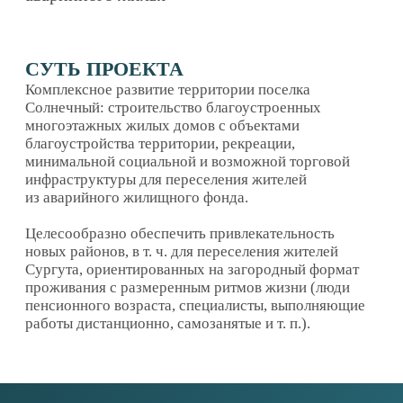
работы дистанционно, самозанятые и т. п.).
ОБЕСПЕЧЕННОСТЬ РЕСУРСАМИ
Кадровое обеспечение: строительные объекты
могут быть обеспечены в части АУП —
специалистами сургутской агломерации, в части
рабочего персонала — вахтовым методом/с
привлечением иностранной рабочей силы.
Технология организации: привлечение ведущих
застройщиков РФ по проектах КРТ.
Технология управления: создание застройщиком/
заказчиком собственной управляющей компании
для обслуживания новых районов.
ОБЯЗАТЕЛЬСТВА ЗАСТРОЙЩИКА
Снос 17 аварийных МКД.
Строительство и передача МО помещения
молодёжного центра 320 кв.м.
Строительство и техприссоединение наружных
инженерных сетей (ТВС, электроснабжение).