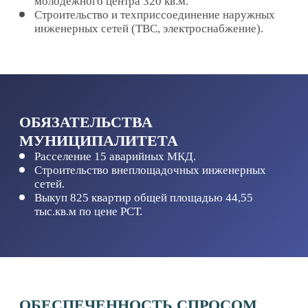
ГОСУДАРСТВЕННАЯ
(МУНИЦИПАЛЬНАЯ) ПОДДЕРЖКА
Предоставление земельного участков,
строительство и подведение коммуникаций,
объектов коммунальной сферы на основе ГЧП/
МЧП.
Поддержка в части переноса и переустройства
сетей.
Организационная поддержка в части решения
вопросов расселения из аварийного жилья.
Организационная поддержка в части заведения
якорных арендаторов / покупателей на объекты
коммерческой недвижимости в составе
комплексов.
ПУБЛИЧНЫЕ ПАРТНЕРЫ
Правительство ХМАО — Югры.
Администрация Сургутского района.
Ведущие застройщики РФ.