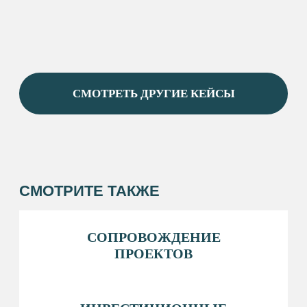
НОВОСТИ
КОНТАКТЫ
ОФИЦИАЛЬНОЕ НАЗВАНИЕ
Фонд «Инвестиционное агентство Сургутского
района»
КОНТАКТЫ
+7 (346) 220-25-22
INFO@INVESTSR.RU
АДРЕС
628433, Россия, Тюменская область, Ханты-
Мансийский автономный округ — Югра, пгт
Белый Яр, ул. Единства, 5/2
РЕЖИМ РАБОТЫ
пн-пт: 8:30−17:15
перерыв на обед: 12:30−13:00
ПОЛЕЗНЫЕ РЕСУРСЫ