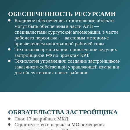
ОБЯЗАТЕЛЬСТВА
МУНИЦИПАЛИТЕТА
Расселение 15 аварийных МКД.
Строительство внеплощадочных инженерных
сетей.
Выкуп 825 квартир общей площадью 44,55
тыс.кв.м по цене РСТ.
ОБЕСПЕЧЕННОСТЬ СПРОСОМ
Реализация проектов предполагает расселение
аварийного в объеме 13 231 кв.м. общей
площади.
Общая численность населения на территории
КРТ: 592 чел. В ходе реализации проекта КРТ
предполагается прирост численности населения
в составе до 2726 чел. На рынке наблюдается
стабильный рост стоимости жилья,
превышающий инфляционные процессы —
стимулирует инвестиционный спрос
на недвижимость.