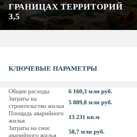
КЛЮЧЕВЫЕ ПАРАМЕТРЫ
Общие расходы
6 160,3 млн руб.
Затраты на
5 889,8 млн руб.
строительство жилья
Площадь аварийного
13 231 кв.м
жилья
Затраты на снос
58,7 млн руб.
аварийного жилья
СУТЬ ПРОЕКТА
Комплексное развитие территории поселка
Солнечный: строительство благоустроенных
многоэтажных жилых домов с объектами
благоустройства территории, рекреации,
минимальной социальной и возможной торговой
инфраструктуры для переселения жителей
из аварийного жилищного фонда.
Целесообразно обеспечить привлекательность
новых районов, в т. ч. для переселения жителей
Сургута, ориентированных на загородный формат
проживания с размеренным ритмов жизни (люди
пенсионного возраста, специалисты, выполняющие