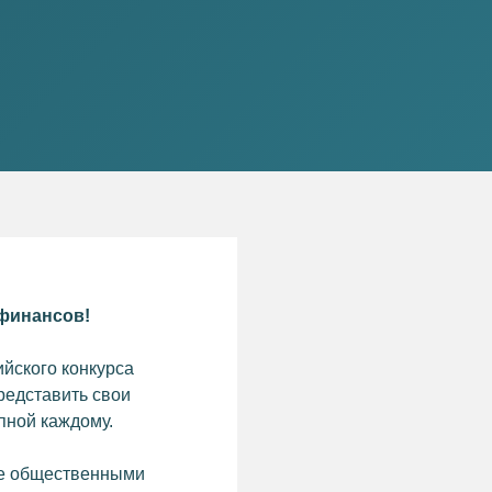
 финансов!
йского конкурса
редставить свои
пной каждому.
ие общественными