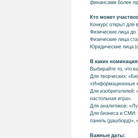
финансами более п
НАВИГАЦИЯ
ОФИЦИАЛЬНОЕ Н
Фонд «Инвестиционно
О ФОНДЕ
Кто может участво
района»
О РАЙОНЕ
Конкурс открыт для 
ПРЕДПРИНИМАТЕЛЮ&AMP;NBSP; И&AMP;NBSP;ИНВЕСТОРУ
Физические лица до 1
Физические лица ста
МЕРЫ ПОДДЕРЖКИ
КОНТАКТЫ
Юридические лица (о
НОВОСТИ
+7 (346) 220-25-22
INFO@INVESTSR.
КОНТАКТЫ
В каких номинация
Выбирайте то, что в
АДРЕС
РЕЖИМ РАБОТЫ
Для творческих: «Б
628433, Россия, Тюменская область, Ханты-
пн-пт: 8:30−17:15
«Информационные ка
Мансийский автономный округ — Югра, пгт
перерыв на обед: 12
Белый Яр, ул. Единства, 5/2
Для изобретателей: 
настольная игра».
Для аналитиков: «Л
ПОЛЕЗНЫЕ РЕСУРСЫ
СОЦСЕТИ
Для бизнеса и СМИ
АДМИНИСТРАЦИЯ&NBSP; СУРГУТСКОГО
РАЙОНА
панель (дашборд)»,
ФОНД РАЗВИТИЯ ЮГРЫ
БИЗНЕС ЮГРЫ
Важные даты: