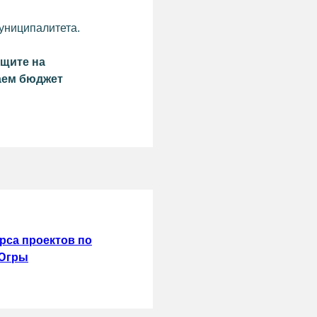
униципалитета.
ищите на
аем бюджет
рса проектов по
 Югры