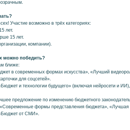
розрачным.
АЗВАНИЕ
е агентство Сургутского
вать?
всех! Участие возможно в трёх категориях:
5 лет.
рше 15 лет.
рганизации, компании).
RU
х можно победить?
ам ближе:
юджет в современных формах искусства», «Лучший видеоро
рточки для соцсетей».
:30−13:00
«Бюджет и технологии будущего» (включая нейросети и ИИ)
учшее предложение по изменению бюджетного законодатель
: «Современные формы представления бюджета», «Лучша
 «Бюджет от СМИ».