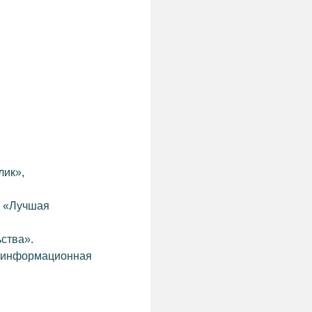
лик»,
, «Лучшая
ства».
я информационная