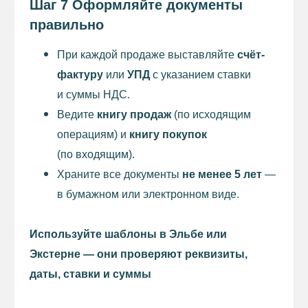
Шаг 7 Оформляйте документы
НОВОСТИ
правильно
КОНТАКТЫ
ОФИЦИАЛЬНОЕ НАЗВАНИЕ
При каждой продаже выставляйте
счёт-
Фонд «Инвестиционное агентство Сургутского
фактуру
или
УПД
с указанием ставки
района»
и суммы НДС.
Ведите
книгу продаж
(по исходящим
КОНТАКТЫ
операциям) и
книгу покупок
+7 (346) 220-25-22
INFO@INVESTSR.RU
(по входящим).
Храните все документы
не менее 5 лет
—
АДРЕС
в бумажном или электронном виде.
628433, Россия, Тюменская область, Ханты-
Мансийский автономный округ — Югра, пгт
Белый Яр, ул. Единства, 5/2
Используйте шаблоны в Эльбе или
РЕЖИМ РАБОТЫ
Экстерне — они проверяют реквизиты,
пн-пт: 8:30−17:15
перерыв на обед: 12:30−13:00
даты, ставки и суммы
ПОЛЕЗНЫЕ РЕСУРСЫ