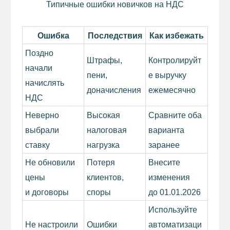
Типичные ошибки новичков на НДС
АДМИНИСТРАЦИЯ&NBSP; СУРГУТСКОГО
РАЙОНА
ФОНД РАЗВИТИЯ ЮГРЫ
Ошибка
Последствия
Как избежать
БИЗНЕС ЮГРЫ
Поздно
Политика конфиденциальности
Штрафы,
Контролируйт
начали
пени,
е выручку
начислять
доначисления
ежемесячно
НДС
Неверно
Высокая
Сравните оба
выбрали
налоговая
варианта
ставку
нагрузка
заранее
Не обновили
Потеря
Внесите
цены
клиентов,
изменения
и договоры
споры
до 01.01.2026
Используйте
Не настроили
Ошибки
автоматизаци