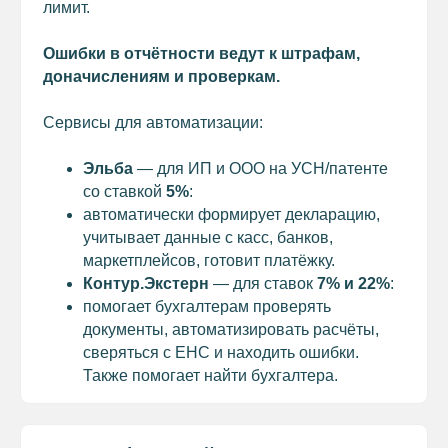
лимит.
Ошибки в отчётности ведут к штрафам,
доначислениям и проверкам.
СМОТРЕТЬ ДРУГИЕ НОВОСТИ
Сервисы для автоматизации:
Эльба
— для ИП и ООО на УСН/патенте
со ставкой
5%
:
автоматически формирует декларацию,
учитывает данные с касс, банков,
СОЦСЕТИ
маркетплейсов, готовит платёжку.
Контур.Экстерн
— для ставок
7% и 22%
:
помогает бухгалтерам проверять
НАВИГАЦИЯ
документы, автоматизировать расчёты,
О ФОНДЕ
сверяться с ЕНС и находить ошибки.
О РАЙОНЕ
Также помогает найти бухгалтера.
ПРЕДПРИНИМАТЕЛЮ&AMP;NBSP;
И&AMP;NBSP;ИНВЕСТОРУ
МЕРЫ ПОДДЕРЖКИ