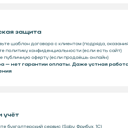
ская защита
ьте шаблон договора с клиентом (подряда, оказания
е политику конфиденциальности (если есть сайт)
е публичную оферту (если продаёшь онлайн)
ра — нет гарантии оплаты. Даже устная работ
ения
НАЗВАНИЕ
нное агентство
на»
ТОРУ
и учёт
22
.RU
те бухгалтерский сервис (Saby, Фрибух, 1С)