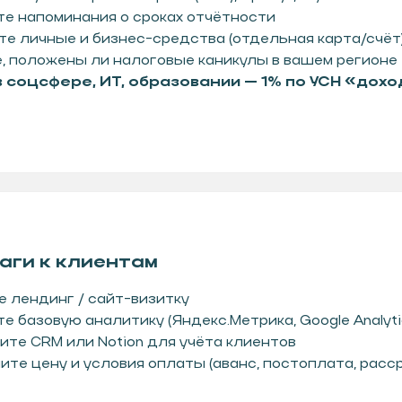
е напоминания о сроках отчётности
Ы
е личные и бизнес-средства (отдельная карта/счёт
, положены ли налоговые каникулы в вашем регионе
2:30−13:00
в соцсфере, ИТ, образовании — 1% по УСН «дохо
аги к клиентам
 лендинг / сайт-визитку
е базовую аналитику (Яндекс.Метрика, Google Analyti
те CRM или Notion для учёта клиентов
те цену и условия оплаты (аванс, постоплата, расср