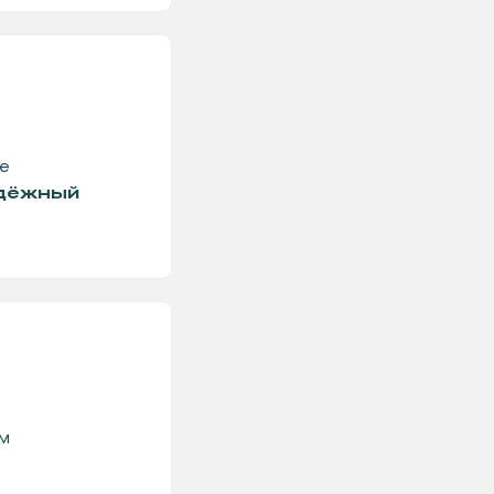
е
адёжный
м