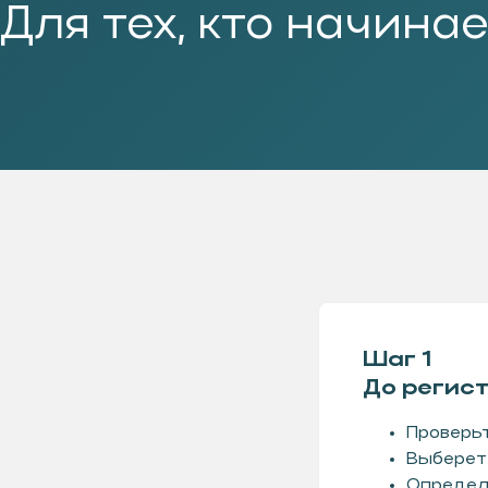
Шаг 1
До регис
Проверьт
Выберете
Определи