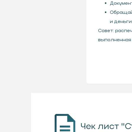
Документ
Обращай
и деньги
Совет: распе
выполненная 