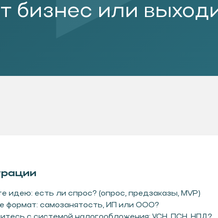
трации
е идею: есть ли спрос? (опрос, предзаказы, MVP)
 формат: самозанятость, ИП или ООО?
тесь с системой налогообложения: УСН, ПСН, НПД?