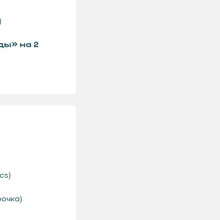
)
ды» на 2
cs)
очка)