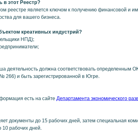
ь в этот Реестр?
том реестре является ключом к получению финансовой и и
RU
рства для вашего бизнеса.
убъектом креативных индустрий?
тельщики НПД);
:30−13:00
редприниматели;
аша деятельность должна соответствовать определенным О
№ 266) и быть зарегистрированной в Югре.
формация есть на сайте
Департамента экономического раз
яет документы до 15 рабочих дней, затем специальная ком
 10 рабочих дней.