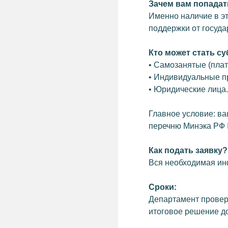
КОНТАКТЫ
Зачем вам попадат
НОВОСТИ
+7 (346) 220-25-22
Именно наличие в э
INFO@INVESTSR.
КОНТАКТЫ
поддержки от госуда
Кто может стать с
АДРЕС
РЕЖИМ РАБОТЫ
• Самозанятые (пла
628433, Россия, Тюменская область, Ханты-
пн-пт: 8:30−17:15
Мансийский автономный округ — Югра, пгт
перерыв на обед: 12
• Индивидуальные п
Белый Яр, ул. Единства, 5/2
• Юридические лица.
ПОЛЕЗНЫЕ РЕСУРСЫ
СОЦСЕТИ
Главное условие: в
АДМИНИСТРАЦИЯ&NBSP; СУРГУТСКОГО
перечню Минэка РФ 
РАЙОНА
ФОНД РАЗВИТИЯ ЮГРЫ
Как подать заявку?
БИЗНЕС ЮГРЫ
Вся необходимая ин
Политика конфиденциальности
Сроки:
Департамент провер
итоговое решение до