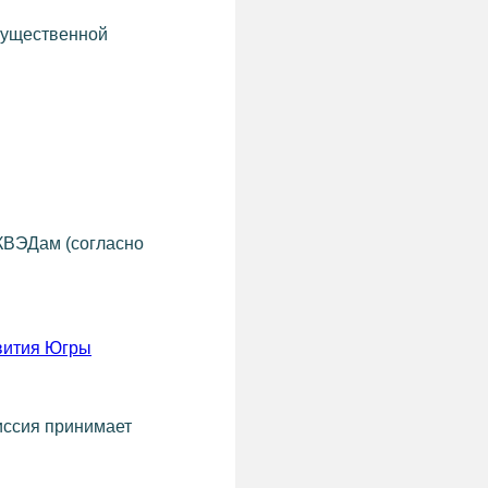
мущественной
КВЭДам (согласно
вития Югры
иссия принимает