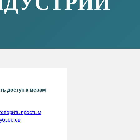
ть доступ к мерам
 говорить простым
субъектов