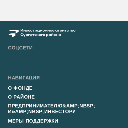
+7 (346) 220-25-22
INFO@INVESTSR.RU
АДРЕС
628433, Россия, Тюменская область, Ханты-
Мансийский автономный округ — Югра, пгт
Белый Яр, ул. Единства, 5/2
РЕЖИМ РАБОТЫ
пн-пт: 8:30−17:15
перерыв на обед: 12:30−13:00
ПОЛЕЗНЫЕ РЕСУРСЫ
АДМИНИСТРАЦИЯ&NBSP; СУРГУТСКОГО
РАЙОНА
ФОНД РАЗВИТИЯ ЮГРЫ
БИЗНЕС ЮГРЫ
Политика конфиденциальности