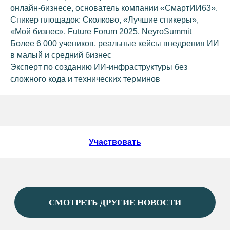
онлайн-бизнесе, основатель компании «СмартИИ63».
Спикер площадок: Сколково, «Лучшие спикеры»,
СОЦСЕТИ
«Мой бизнес», Future Forum 2025, NeyroSummit
Более 6 000 учеников, реальные кейсы внедрения ИИ
в малый и средний бизнес
Эксперт по созданию ИИ-инфраструктуры без
НАВИГАЦИЯ
сложного кода и технических терминов
О ФОНДЕ
О РАЙОНЕ
ПРЕДПРИНИМАТЕЛЮ&AMP;NBSP;
И&AMP;NBSP;ИНВЕСТОРУ
МЕРЫ ПОДДЕРЖКИ
Участвовать
НОВОСТИ
КОНТАКТЫ
ОФИЦИАЛЬНОЕ НАЗВАНИЕ
Фонд «Инвестиционное агентство Сургутского
района»
КОНТАКТЫ