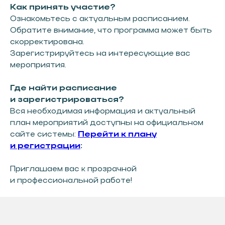
ПРЕДПРИНИМАТЕЛЮ&AMP;NBSP;
Как принять участие?
И&AMP;NBSP;ИНВЕСТОРУ
Ознакомьтесь с актуальным расписанием.
МЕРЫ ПОДДЕРЖКИ
Обратите внимание, что программа может быть
скорректирована.
НОВОСТИ
Зарегистрируйтесь на интересующие вас
КОНТАКТЫ
мероприятия.
ОФИЦИАЛЬНОЕ НАЗВАНИЕ
Фонд «Инвестиционное агентство
Где найти расписание
Сургутского района»
и зарегистрироваться?
Вся необходимая информация и актуальный
план мероприятий доступны на официальном
КОНТАКТЫ
сайте системы:
Перейти к плану
+7 (346) 220-25-22
и регистрации
:
INFO@INVESTSR.RU
АДРЕС
Приглашаем вас к прозрачной
628433, Россия, Тюменская область, Ханты-
и профессиональной работе!
Мансийский автономный округ — Югра, пгт
Белый Яр, ул. Единства, 5/2
РЕЖИМ РАБОТЫ
пн-пт: 8:30−17:15