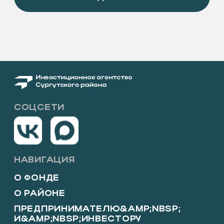
КОНТАКТЫ
ОФИЦИАЛЬНОЕ НАЗВАНИЕ
Фонд «Инвестиционное агентство
Сургутского района»
КОНТАКТЫ
+7 (346) 220-25-22
INFO@INVESTSR.RU
АДРЕС
628433, Россия, Тюменская область, Ханты-
Мансийский автономный округ — Югра, пгт
Белый Яр, ул. Единства, 5/2
РЕЖИМ РАБОТЫ
пн-пт: 8:30−17:15
перерыв на обед: 12:30−13:00
ПОЛЕЗНЫЕ РЕСУРСЫ
АДМИНИСТРАЦИЯ&NBSP;