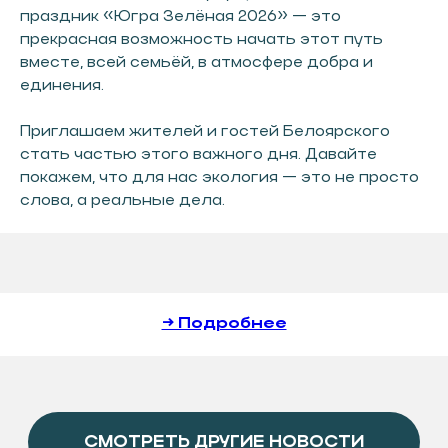
праздник «Югра Зелёная 2026» — это
прекрасная возможность начать этот путь
СМОТРЕТЬ ДРУГИЕ НОВОСТИ
вместе, всей семьёй, в атмосфере добра и
единения.
Приглашаем жителей и гостей Белоярского
стать частью этого важного дня. Давайте
покажем, что для нас экология — это не просто
слова, а реальные дела.
СОЦСЕТИ
НАВИГАЦИЯ
О ФОНДЕ
→ Подробнее
О РАЙОНЕ
ПРЕДПРИНИМАТЕЛЮ&AMP;NBSP;
И&AMP;NBSP;ИНВЕСТОРУ
МЕРЫ ПОДДЕРЖКИ
НОВОСТИ