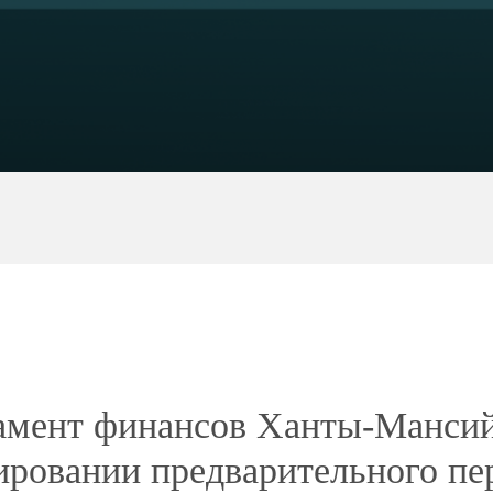
вая стоимость, на 2026 год».
ит предварительный характер и в период сентября
ться. Изменения возможны в случае поступления
едвижимости либо органов местного
чень можно обратиться в Департамент финансов
 отдел налоговой политики Управления доходов