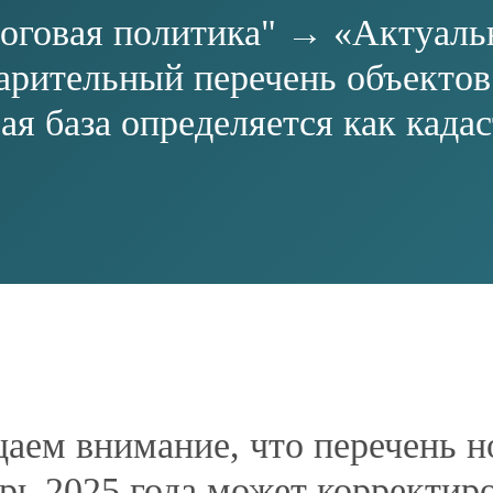
RU
:30−13:00