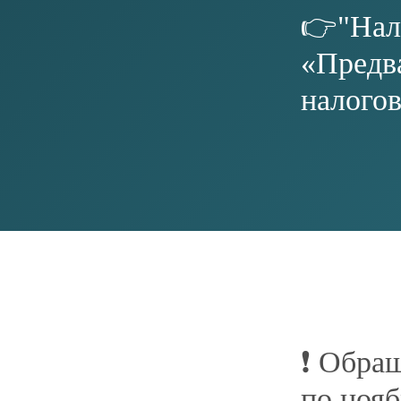
ПРЕДПРИНИМАТЕЛЮ&AMP;NBSP; И&AMP;NBSP;ИНВЕСТОРУ
МЕРЫ ПОДДЕРЖКИ
КОНТАКТЫ
НОВОСТИ
+7 (346) 220-25-22
INFO@INVESTSR.
КОНТАКТЫ
АДРЕС
РЕЖИМ РАБОТЫ
628433, Россия, Тюменская область, Ханты-
пн-пт: 8:30−17:15
Мансийский автономный округ — Югра, пгт
перерыв на обед: 12
Белый Яр, ул. Единства, 5/2
ПОЛЕЗНЫЕ РЕСУРСЫ
СОЦСЕТИ
АДМИНИСТРАЦИЯ&NBSP; СУРГУТСКОГО
РАЙОНА
ФОНД РАЗВИТИЯ ЮГРЫ
БИЗНЕС ЮГРЫ
Политика конфиденциальности