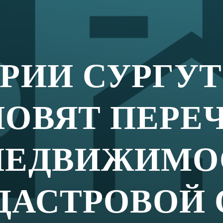
ого автономного округа — Югры информирует
чня объектов недвижимости, расположенных
тор
ым с 1 января 2026 года
налоговая база будет
имости.
ень объектах можно ознакомиться
сов Югры (http://depfin.admhmao.ru/) в разделе:
 вопросы региональной налоговой политики» →
едвижимого имущества, в отношении которых