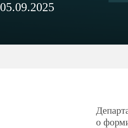
налоговая база определяется как кадастро
❗️ Обращаем внимание, что перечень нос
по ноябрь 2025 года может корректирова
обращений от собственников объектов н
самоуправления.
По вопросам включения объектов в пере
Югры по телефонам:
☎️ 8 (3467) 360‑300 (доб. 4239, 4244) —
и налоговой политики.