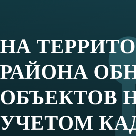
Департамент финансов Ханты-Мансийск
о формировании предварительного пере
на территории Сургутского района, по ко
определяться исходя из кадастровой сто
🔎 С информацией о включенных в переч
на официальном сайте Департамента финан
👉"Налоговая политика" → «Актуальные
«Предварительный перечень объектов н