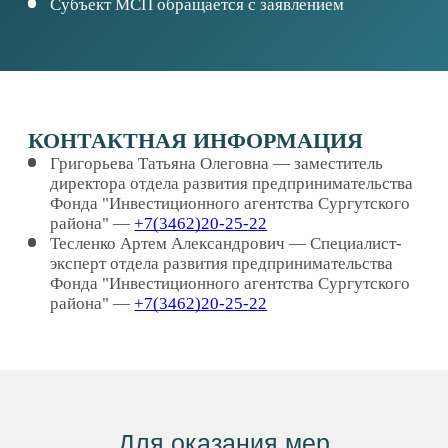
Для оказания мер
поддержки необходимо
заполнить бланк заявления
и согласие на обработку
персональных данных
Регламент оказания
информационной поддержки
субъектам малого и среднего
предпринимательства по принципу
«одного окна» в муниципальном
образовании Сургутский район
Бланк заявления (оказание
информационной услуги СМСП)