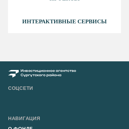
РЕЖИМ РАБОТЫ
пн-пт: 8:30−17:15
перерыв на обед: 12:30−13:00
ПОЛЕЗНЫЕ РЕСУРСЫ
АДМИНИСТРАЦИЯ&NBSP; СУРГУТСКОГО
РАЙОНА
ФОНД РАЗВИТИЯ ЮГРЫ
БИЗНЕС ЮГРЫ
Политика конфиденциальности