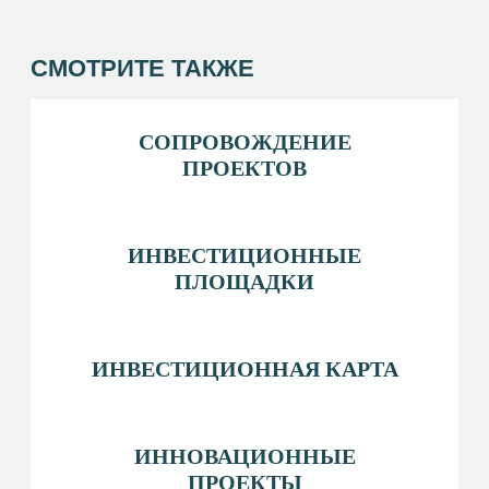
О РАЙОНЕ
ПРЕДПРИНИМАТЕЛЮ&AMP;NBSP;
И&AMP;NBSP;ИНВЕСТОРУ
МЕРЫ ПОДДЕРЖКИ
НОВОСТИ
КОНТАКТЫ
ОФИЦИАЛЬНОЕ НАЗВАНИЕ
Фонд «Инвестиционное агентство Сургутского
района»
КОНТАКТЫ
+7 (346) 220-25-22
INFO@INVESTSR.RU
АДРЕС
628433, Россия, Тюменская область, Ханты-
Мансийский автономный округ — Югра, пгт
Белый Яр, ул. Единства, 5/2