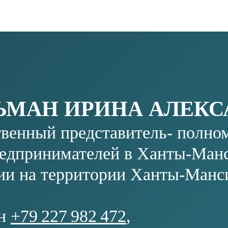
е агентство Сургутского
RU
:30−13:00