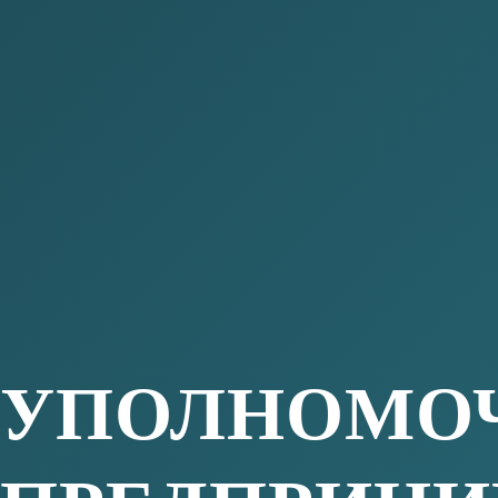
КАСК ИРИНА АЛЕКСАНДРО
Уполномоченный по защите прав предпр
Мансийского автономного округа-Югры, 
сроком на пять лет по согласованию с 
Федерации по защите прав предпринимат
сообщества автономного округа.
Уполномоченный обеспечивает гарантии 
интересов субъектов предпринимательск
государственной власти Ханты-Мансийс
территориальными органами федеральных
округе, органами местного самоуправле
округа, их должностными лицами.
Основными задачами Уполномоченного я
защита прав и законных интересов субъе