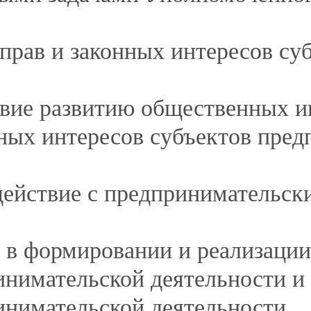
sya-k-upolnomochennomu/
нного на территории Сургутского района:
Солнечный),
тор),