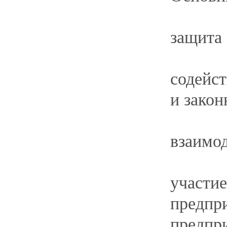
ОТПРАВИТЬ ОБРАЩЕНИЕ:
https://ombudsmenbiz.admhmao.ru/obratit
Общественные представители Уполномоче
Черепахина Оксана Владимировна (с.п. 
контактный телефон
+7 922 430-14-20
,
e-mail:
cherepaxinao@bk.ru
.
Дяденко Алексей Петрович (г.п. Лянтор),
контактный телефон
+7 904 472-52-33
e-mail: dap.
surgut@mail.ru
.
Ильиных Александр Алексеевич (г.п. Лян
контактный телефон
+7 950 516-33-92
e-mail:
d-1601@yandex.ru
.