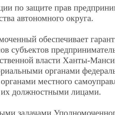
НДРОВНА
ный представитель Уполномоченного по защите
ском автономном округе — Югре по вопросам
кого автономного округа — Югры
НАДЬЕВИЧ
енного по защите прав предпринимателей
 — Югре по вопросам осуществления
ранами специальной военной операции и членами
кого автономного округа — Югры