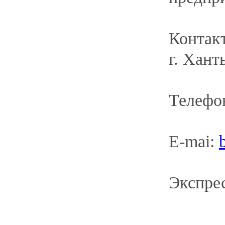
Валеева Юлия Игоревна (г.п. Федоровски
контактный телефон
+7 922 448-47-30
e-mail:
Valeeva.89@yandex.ru
.
НАЗАД
НАВИГАЦИЯ
ОФИЦИАЛЬНОЕ Н