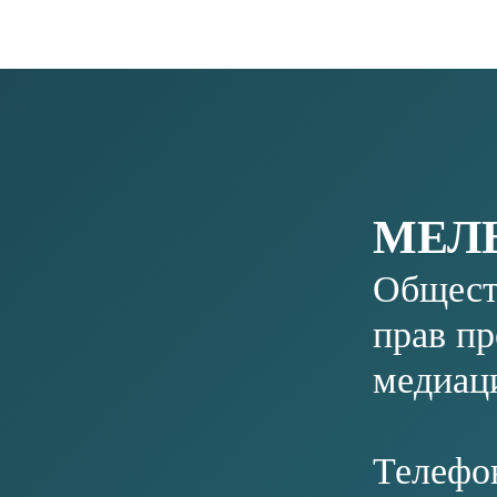
Фонд «Инвестиционно
О ФОНДЕ
района»
О РАЙОНЕ
ПРЕДПРИНИМАТЕЛЮ&AMP;NBSP; И&AMP;NBSP;ИНВЕСТОРУ
МЕРЫ ПОДДЕРЖКИ
КОНТАКТЫ
НОВОСТИ
+7 (346) 220-25-22
INFO@INVESTSR.
КОНТАКТЫ
АДРЕС
РЕЖИМ РАБОТЫ
628433, Россия, Тюменская область, Ханты-
пн-пт: 8:30−17:15
Мансийский автономный округ — Югра, пгт
перерыв на обед: 12
Белый Яр, ул. Единства, 5/2
ПОЛЕЗНЫЕ РЕСУРСЫ
СОЦСЕТИ
АДМИНИСТРАЦИЯ&NBSP; СУРГУТСКОГО
РАЙОНА
ФОНД РАЗВИТИЯ ЮГРЫ
БИЗНЕС ЮГРЫ