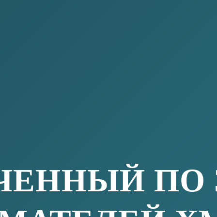
ВНА
инимателей — государственная должность Ханты-
назначается Губернатором автономного округа
Уполномоченным при Президенте Российской
елей и с учетом мнения предпринимательского
государственной защиты прав и законных
ой деятельности и соблюдения их прав органами
кого автономного округа — Югры,
 органов исполнительной власти в автономном
ния муниципальных образований автономного
вляются:
ктов предпринимательской деятельности