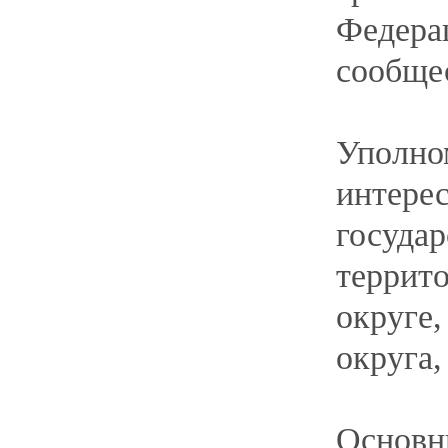
МЕЛЬМАН ИРИНА АЛЕКСА
Общественный представитель- полномоч
прав предпринимателей в Ханты-Мансий
медиации на территории Ханты-Мансийс
Телефон
+79 227 982 472
,
E-mail:
midex@ya.ru
МАКАРЧУК ДМИТРИЙ ГЕН
Общественный представитель Уполномоч
в Ханты-Мансийском автономном округе
предпринимательской деятельности вете
их семей на территории Ханты-Мансийс
Телефон:
+7 (922) 247-30-81
,
E-mail:
makarchukd76@mail.ru