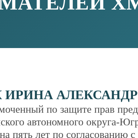
итутов, ориентированных на защиту прав
нимательской деятельности;
сообществом;
сударственной политики в области развития
щиты прав и законных интересов субъектов
14, каб. 415