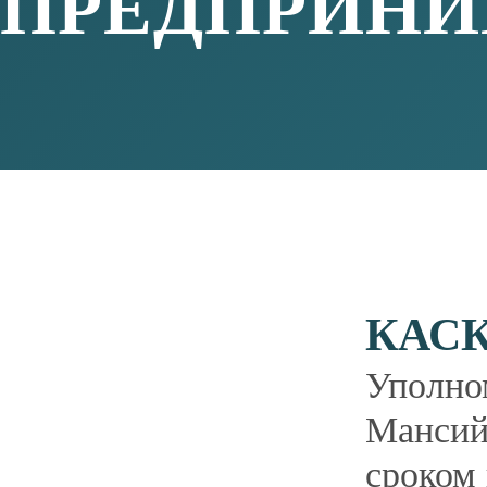
содействие развитию общественных инст
и законных интересов субъектов предпри
взаимодействие с предпринимательским 
участие в формировании и реализации го
предпринимательской деятельности и за
предпринимательской деятельности.
Контактная информация:
г. Ханты-Мансийск, ул. Карла Маркса, д. 
Телефон:
(3467) 32−21−52
,
32−21−78
E-mai:
biz86@admhmao.ru
Экспресс-консультация:
+79 526 926 192