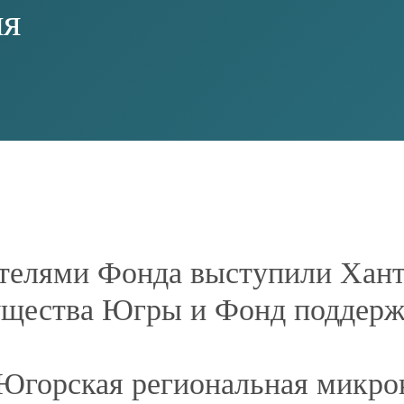
209
; Суббота, Воскресенье — выходной
ru
6.ru
.