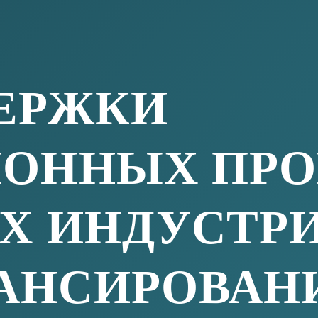
Мансийский автономный округ — Югра в лице
предпринимательства Югры.
дитная компания» является региональной
рственным участием и имеет сеть офисов
кого автономного округа — Югры.