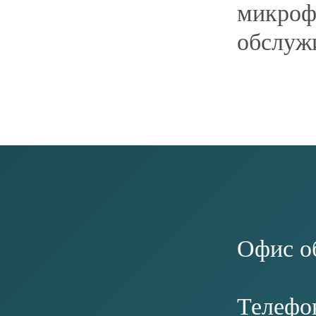
НАВИГАЦИЯ
ОФИЦИАЛЬНОЕ Н
Фонд «Инвестиционно
О ФОНДЕ
района»
О РАЙОНЕ
ПРЕДПРИНИМАТЕЛЮ&AMP;NBSP; И&AMP;NBSP;ИНВЕСТОРУ
МЕРЫ ПОДДЕРЖКИ
КОНТАКТЫ
НОВОСТИ
+7 (346) 220-25-22
INFO@INVESTSR.
КОНТАКТЫ
АДРЕС
РЕЖИМ РАБОТЫ
628433, Россия, Тюменская область, Ханты-
пн-пт: 8:30−17:15
Мансийский автономный округ — Югра, пгт
перерыв на обед: 12
Белый Яр, ул. Единства, 5/2
ПОЛЕЗНЫЕ РЕСУРСЫ
СОЦСЕТИ
АДМИНИСТРАЦИЯ&NBSP; СУРГУТСКОГО