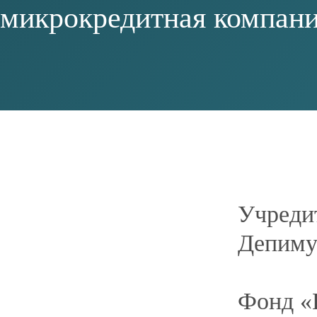
Адрес:
г. Сургут, ул. 30 лет Победы, д. 34а, оф. 
Режим работы:
Понедельник — Пятница с 9:00 до 17:00
Электронный адрес:
surgut@fundmicro86.
Официальный интернет-сайт:
fundmicro8
НАЗАД