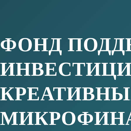
Учредителями Фонда выступили Ханты-
Депимущества Югры и Фонд поддержки 
Фонд «Югорская региональная микрокре
микрофинансовой организацией с госуда
обслуживания в городах Ханты-Мансийс
Офис обслуживания «Сургутский»
Телефон
+7 (908) 881-51-52