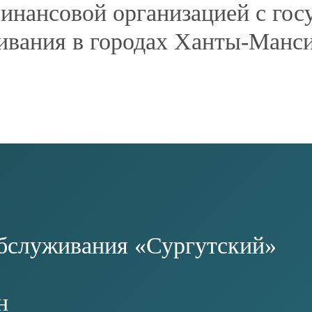
АЗВАНИЕ
е агентство Сургутского
RU
:30−13:00