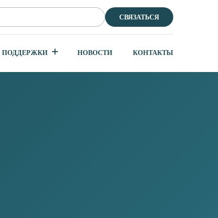
СВЯЗАТЬСЯ
 ПОДДЕРЖКИ
НОВОСТИ
КОНТАКТЫ